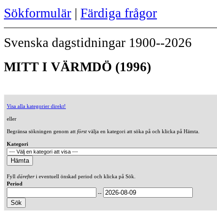
Sökformulär
|
Färdiga frågor
Svenska dagstidningar 1900--2026
MITT I VÄRMDÖ (1996)
Visa alla kategorier direkt!
eller
Begränsa sökningen genom att
först
välja en kategori att söka på och klicka på Hämta.
Kategori
Fyll
därefter
i eventuell önskad period och klicka på Sök.
Period
--