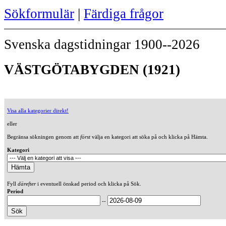
Sökformulär
|
Färdiga frågor
Svenska dagstidningar 1900--2026
VÄSTGÖTABYGDEN (1921)
Visa alla kategorier direkt!
eller
Begränsa sökningen genom att
först
välja en kategori att söka på och klicka på Hämta.
Kategori
Fyll
därefter
i eventuell önskad period och klicka på Sök.
Period
--