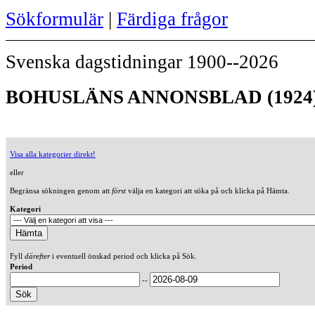
Sökformulär
|
Färdiga frågor
Svenska dagstidningar 1900--2026
BOHUSLÄNS ANNONSBLAD (1924
Visa alla kategorier direkt!
eller
Begränsa sökningen genom att
först
välja en kategori att söka på och klicka på Hämta.
Kategori
Fyll
därefter
i eventuell önskad period och klicka på Sök.
Period
--