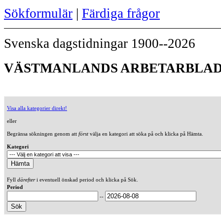
Sökformulär
|
Färdiga frågor
Svenska dagstidningar 1900--2026
VÄSTMANLANDS ARBETARBLAD 
Visa alla kategorier direkt!
eller
Begränsa sökningen genom att
först
välja en kategori att söka på och klicka på Hämta.
Kategori
Fyll
därefter
i eventuell önskad period och klicka på Sök.
Period
--