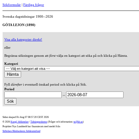
Sökformulär
|
Färdiga frågor
Svenska dagstidningar 1900--2026
GÖTA LEJON (1890)
Visa alla kategorier direkt!
eller
Begränsa sökningen genom att
först
välja en kategori att söka på och klicka på Hämta.
Kategori
Fyll
därefter
i eventuell önskad period och klicka på Sök.
Period
--
Sidan skapad Fri Aug 07 08:57:20 CEST 2026
© 2026
Kungl. biblioteket
/
Tidningsenheten
(Frågor och information:
te@kb.se
)
Projektet Nya Lundstedt har finansierats med medel från
Stiftelsen Riksbankens Jubileumsfond