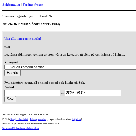
Sökformulär
|
Färdiga frågor
Svenska dagstidningar 1900--2026
NORRORT MED VÄSBYNYTT (1984)
Visa alla kategorier direkt!
eller
Begränsa sökningen genom att
först
välja en kategori att söka på och klicka på Hämta.
Kategori
Fyll
därefter
i eventuell önskad period och klicka på Sök.
Period
--
Sidan skapad Fri Aug 07 10:57:54 CEST 2026
© 2026
Kungl. biblioteket
/
Tidningsenheten
(Frågor och information:
te@kb.se
)
Projektet Nya Lundstedt har finansierats med medel från
Stiftelsen Riksbankens Jubileumsfond