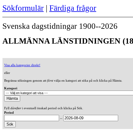
Sökformulär
|
Färdiga frågor
Svenska dagstidningar 1900--2026
ALLMÄNNA LÄNSTIDNINGEN (18
Visa alla kategorier direkt!
eller
Begränsa sökningen genom att
först
välja en kategori att söka på och klicka på Hämta.
Kategori
Fyll
därefter
i eventuell önskad period och klicka på Sök.
Period
--