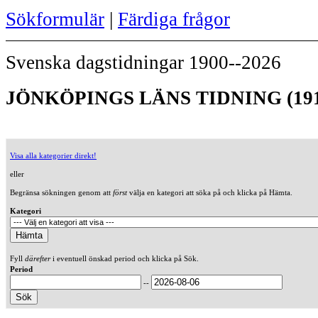
Sökformulär
|
Färdiga frågor
Svenska dagstidningar 1900--2026
JÖNKÖPINGS LÄNS TIDNING (191
Visa alla kategorier direkt!
eller
Begränsa sökningen genom att
först
välja en kategori att söka på och klicka på Hämta.
Kategori
Fyll
därefter
i eventuell önskad period och klicka på Sök.
Period
--