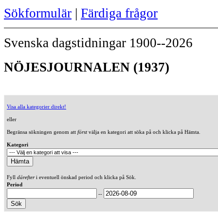
Sökformulär
|
Färdiga frågor
Svenska dagstidningar 1900--2026
NÖJESJOURNALEN (1937)
Visa alla kategorier direkt!
eller
Begränsa sökningen genom att
först
välja en kategori att söka på och klicka på Hämta.
Kategori
Fyll
därefter
i eventuell önskad period och klicka på Sök.
Period
--