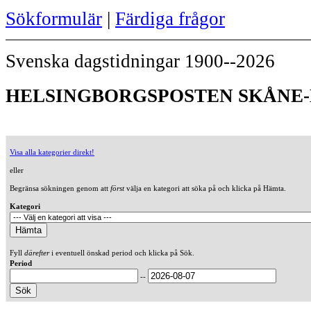
Sökformulär
|
Färdiga frågor
Svenska dagstidningar 1900--2026
HELSINGBORGSPOSTEN SKÅNE-H
Visa alla kategorier direkt!
eller
Begränsa sökningen genom att
först
välja en kategori att söka på och klicka på Hämta.
Kategori
Fyll
därefter
i eventuell önskad period och klicka på Sök.
Period
--