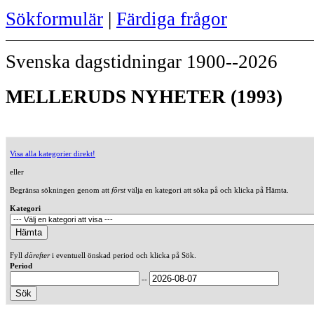
Sökformulär
|
Färdiga frågor
Svenska dagstidningar 1900--2026
MELLERUDS NYHETER (1993)
Visa alla kategorier direkt!
eller
Begränsa sökningen genom att
först
välja en kategori att söka på och klicka på Hämta.
Kategori
Fyll
därefter
i eventuell önskad period och klicka på Sök.
Period
--