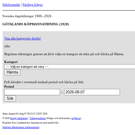
Sökformulär
|
Färdiga frågor
Svenska dagstidningar 1900--2026
GÖTALANDS KÖPMANNATIDNING (1920)
Visa alla kategorier direkt!
eller
Begränsa sökningen genom att
först
välja en kategori att söka på och klicka på Hämta.
Kategori
Fyll
därefter
i eventuell önskad period och klicka på Sök.
Period
--
Sidan skapad Fri Aug 07 09:23:37 CEST 2026
© 2026
Kungl. biblioteket
/
Tidningsenheten
(Frågor och information:
te@kb.se
)
Projektet Nya Lundstedt har finansierats med medel från
Stiftelsen Riksbankens Jubileumsfond