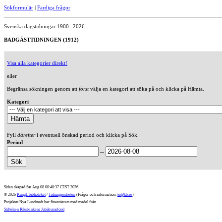
Sökformulär
|
Färdiga frågor
Svenska dagstidningar 1900--2026
BADGÄSTTIDNINGEN (1912)
Visa alla kategorier direkt!
eller
Begränsa sökningen genom att
först
välja en kategori att söka på och klicka på Hämta.
Kategori
Fyll
därefter
i eventuell önskad period och klicka på Sök.
Period
--
Sidan skapad Sat Aug 08 00:40:37 CEST 2026
© 2026
Kungl. biblioteket
/
Tidningsenheten
(Frågor och information:
te@kb.se
)
Projektet Nya Lundstedt har finansierats med medel från
Stiftelsen Riksbankens Jubileumsfond