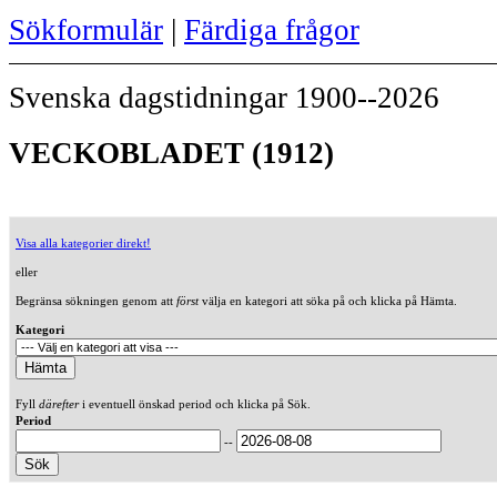
Sökformulär
|
Färdiga frågor
Svenska dagstidningar 1900--2026
VECKOBLADET (1912)
Visa alla kategorier direkt!
eller
Begränsa sökningen genom att
först
välja en kategori att söka på och klicka på Hämta.
Kategori
Fyll
därefter
i eventuell önskad period och klicka på Sök.
Period
--