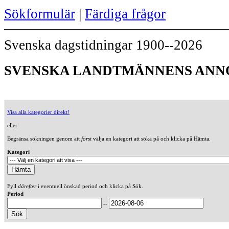
Sökformulär
|
Färdiga frågor
Svenska dagstidningar 1900--2026
SVENSKA LANDTMÄNNENS ANNON
Visa alla kategorier direkt!
eller
Begränsa sökningen genom att
först
välja en kategori att söka på och klicka på Hämta.
Kategori
Fyll
därefter
i eventuell önskad period och klicka på Sök.
Period
--