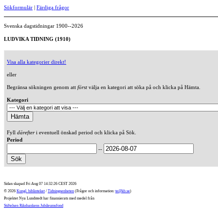
Sökformulär
|
Färdiga frågor
Svenska dagstidningar 1900--2026
LUDVIKA TIDNING (1910)
Visa alla kategorier direkt!
eller
Begränsa sökningen genom att
först
välja en kategori att söka på och klicka på Hämta.
Kategori
Fyll
därefter
i eventuell önskad period och klicka på Sök.
Period
--
Sidan skapad Fri Aug 07 14:32:26 CEST 2026
© 2026
Kungl. biblioteket
/
Tidningsenheten
(Frågor och information:
te@kb.se
)
Projektet Nya Lundstedt har finansierats med medel från
Stiftelsen Riksbankens Jubileumsfond