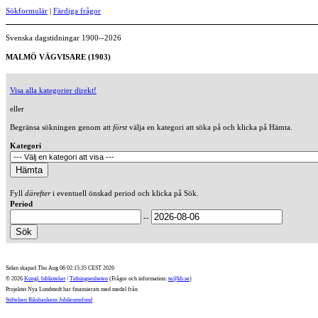
Sökformulär
|
Färdiga frågor
Svenska dagstidningar 1900--2026
MALMÖ VÄGVISARE (1903)
Visa alla kategorier direkt!
eller
Begränsa sökningen genom att
först
välja en kategori att söka på och klicka på Hämta.
Kategori
Fyll
därefter
i eventuell önskad period och klicka på Sök.
Period
--
Sidan skapad Thu Aug 06 02:15:35 CEST 2026
© 2026
Kungl. biblioteket
/
Tidningsenheten
(Frågor och information:
te@kb.se
)
Projektet Nya Lundstedt har finansierats med medel från
Stiftelsen Riksbankens Jubileumsfond