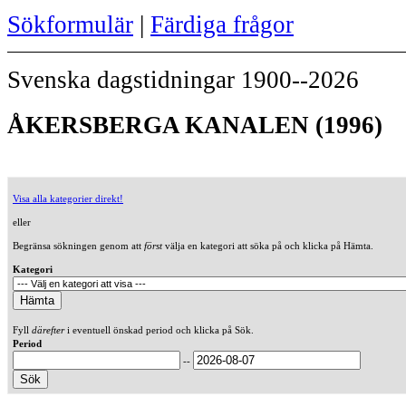
Sökformulär
|
Färdiga frågor
Svenska dagstidningar 1900--2026
ÅKERSBERGA KANALEN (1996)
Visa alla kategorier direkt!
eller
Begränsa sökningen genom att
först
välja en kategori att söka på och klicka på Hämta.
Kategori
Fyll
därefter
i eventuell önskad period och klicka på Sök.
Period
--