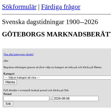
Sökformulär
|
Färdiga frågor
Svenska dagstidningar 1900--2026
GÖTEBORGS MARKNADSBERÄTTE
Visa alla kategorier direkt!
eller
Begränsa sökningen genom att
först
välja en kategori att söka på och klicka på Hämta.
Kategori
Fyll
därefter
i eventuell önskad period och klicka på Sök.
Period
--