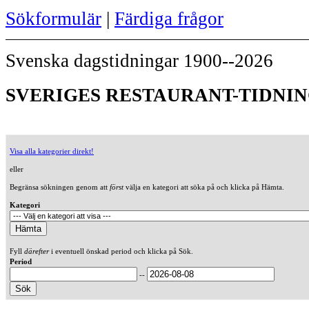
Sökformulär
|
Färdiga frågor
Svenska dagstidningar 1900--2026
SVERIGES RESTAURANT-TIDNING
Visa alla kategorier direkt!
eller
Begränsa sökningen genom att
först
välja en kategori att söka på och klicka på Hämta.
Kategori
Fyll
därefter
i eventuell önskad period och klicka på Sök.
Period
--