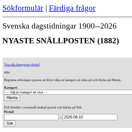
Sökformulär
|
Färdiga frågor
Svenska dagstidningar 1900--2026
NYASTE SNÄLLPOSTEN (1882)
Visa alla kategorier direkt!
eller
Begränsa sökningen genom att
först
välja en kategori att söka på och klicka på Hämta.
Kategori
Fyll
därefter
i eventuell önskad period och klicka på Sök.
Period
--