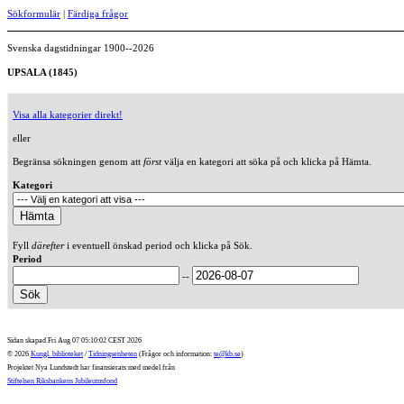
Sökformulär
|
Färdiga frågor
Svenska dagstidningar 1900--2026
UPSALA (1845)
Visa alla kategorier direkt!
eller
Begränsa sökningen genom att
först
välja en kategori att söka på och klicka på Hämta.
Kategori
Fyll
därefter
i eventuell önskad period och klicka på Sök.
Period
--
Sidan skapad Fri Aug 07 05:10:02 CEST 2026
© 2026
Kungl. biblioteket
/
Tidningsenheten
(Frågor och information:
te@kb.se
)
Projektet Nya Lundstedt har finansierats med medel från
Stiftelsen Riksbankens Jubileumsfond