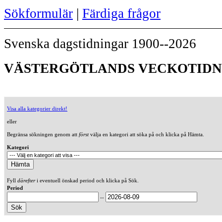
Sökformulär
|
Färdiga frågor
Svenska dagstidningar 1900--2026
VÄSTERGÖTLANDS VECKOTIDNIN
Visa alla kategorier direkt!
eller
Begränsa sökningen genom att
först
välja en kategori att söka på och klicka på Hämta.
Kategori
Fyll
därefter
i eventuell önskad period och klicka på Sök.
Period
--