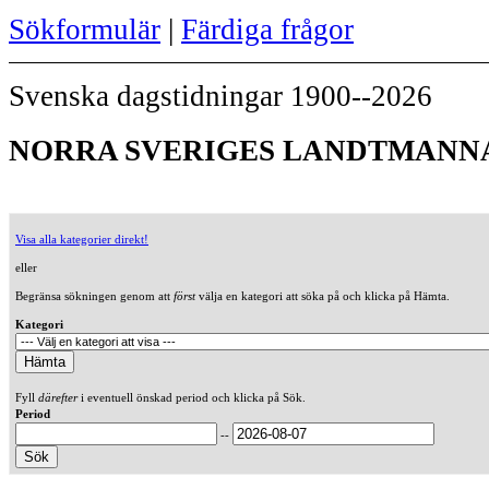
Sökformulär
|
Färdiga frågor
Svenska dagstidningar 1900--2026
NORRA SVERIGES LANDTMANNAT
Visa alla kategorier direkt!
eller
Begränsa sökningen genom att
först
välja en kategori att söka på och klicka på Hämta.
Kategori
Fyll
därefter
i eventuell önskad period och klicka på Sök.
Period
--