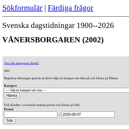
Sökformulär
|
Färdiga frågor
Svenska dagstidningar 1900--2026
VÄNERSBORGAREN (2002)
Visa alla kategorier direkt!
eller
Begränsa sökningen genom att
först
välja en kategori att söka på och klicka på Hämta.
Kategori
Fyll
därefter
i eventuell önskad period och klicka på Sök.
Period
--