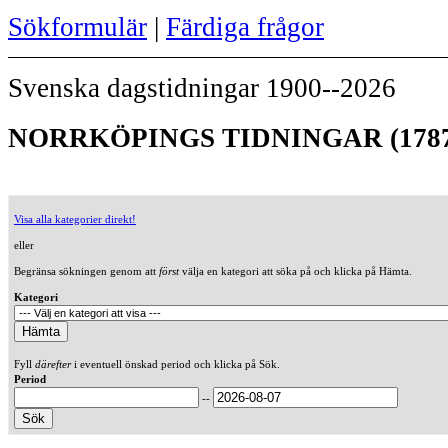
Sökformulär
|
Färdiga frågor
Svenska dagstidningar 1900--2026
NORRKÖPINGS TIDNINGAR (1787
Visa alla kategorier direkt!
eller
Begränsa sökningen genom att
först
välja en kategori att söka på och klicka på Hämta.
Kategori
Fyll
därefter
i eventuell önskad period och klicka på Sök.
Period
--