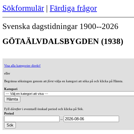
Sökformulär
|
Färdiga frågor
Svenska dagstidningar 1900--2026
GÖTAÄLVDALSBYGDEN (1938)
Visa alla kategorier direkt!
eller
Begränsa sökningen genom att
först
välja en kategori att söka på och klicka på Hämta.
Kategori
Fyll
därefter
i eventuell önskad period och klicka på Sök.
Period
--