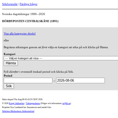
Sökformulär
|
Färdiga frågor
Svenska dagstidningar 1900--2026
HÖRBYPOSTEN CENTRALSKÅNE (1891)
Visa alla kategorier direkt!
eller
Begränsa sökningen genom att
först
välja en kategori att söka på och klicka på Hämta.
Kategori
Fyll
därefter
i eventuell önskad period och klicka på Sök.
Period
--
Sidan skapad Thu Aug 06 02:43:35 CEST 2026
© 2026
Kungl. biblioteket
/
Tidningsenheten
(Frågor och information:
te@kb.se
)
Projektet Nya Lundstedt har finansierats med medel från
Stiftelsen Riksbankens Jubileumsfond