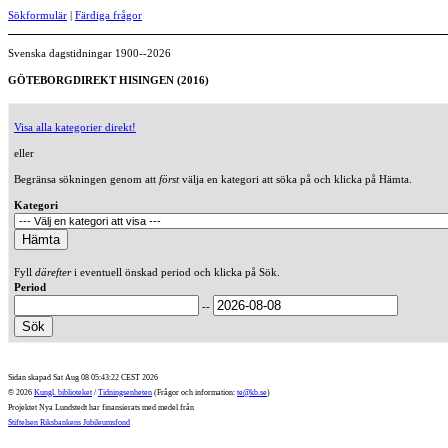
Sökformulär
|
Färdiga frågor
Svenska dagstidningar 1900--2026
GÖTEBORGDIREKT HISINGEN (2016)
Visa alla kategorier direkt!
eller
Begränsa sökningen genom att
först
välja en kategori att söka på och klicka på Hämta.
Kategori
Fyll
därefter
i eventuell önskad period och klicka på Sök.
Period
--
Sidan skapad Sat Aug 08 05:43:22 CEST 2026
© 2026
Kungl. biblioteket
/
Tidningsenheten
(Frågor och information:
te@kb.se
)
Projektet Nya Lundstedt har finansierats med medel från
Stiftelsen Riksbankens Jubileumsfond