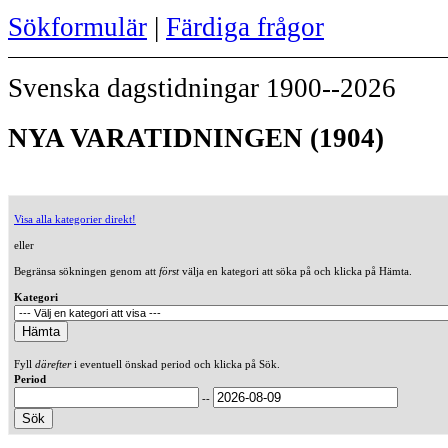
Sökformulär
|
Färdiga frågor
Svenska dagstidningar 1900--2026
NYA VARATIDNINGEN (1904)
Visa alla kategorier direkt!
eller
Begränsa sökningen genom att
först
välja en kategori att söka på och klicka på Hämta.
Kategori
Fyll
därefter
i eventuell önskad period och klicka på Sök.
Period
--