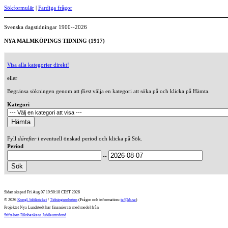
Sökformulär
|
Färdiga frågor
Svenska dagstidningar 1900--2026
NYA MALMKÖPINGS TIDNING (1917)
Visa alla kategorier direkt!
eller
Begränsa sökningen genom att
först
välja en kategori att söka på och klicka på Hämta.
Kategori
Fyll
därefter
i eventuell önskad period och klicka på Sök.
Period
--
Sidan skapad Fri Aug 07 19:50:18 CEST 2026
© 2026
Kungl. biblioteket
/
Tidningsenheten
(Frågor och information:
te@kb.se
)
Projektet Nya Lundstedt har finansierats med medel från
Stiftelsen Riksbankens Jubileumsfond