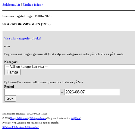
Sökformulär
|
Färdiga frågor
Svenska dagstidningar 1900--2026
SKARABORGSBYGDEN (1955)
Visa alla kategorier direkt!
eller
Begränsa sökningen genom att
först
välja en kategori att söka på och klicka på Hämta.
Kategori
Fyll
därefter
i eventuell önskad period och klicka på Sök.
Period
--
Sidan skapad Fri Aug 07 05:22:49 CEST 2026
© 2026
Kungl. biblioteket
/
Tidningsenheten
(Frågor och information:
te@kb.se
)
Projektet Nya Lundstedt har finansierats med medel från
Stiftelsen Riksbankens Jubileumsfond