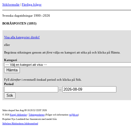
Sökformulär
|
Färdiga frågor
Svenska dagstidningar 1900--2026
BORÅSPOSTEN (1893)
Visa alla kategorier direkt!
eller
Begränsa sökningen genom att
först
välja en kategori att söka på och klicka på Hämta.
Kategori
Fyll
därefter
i eventuell önskad period och klicka på Sök.
Period
--
Sidan skapad Sun Aug 09 10:20:52 CEST 2026
© 2026
Kungl. biblioteket
/
Tidningsenheten
(Frågor och information:
te@kb.se
)
Projektet Nya Lundstedt har finansierats med medel från
Stiftelsen Riksbankens Jubileumsfond