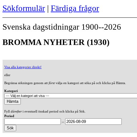
Sökformulär
|
Färdiga frågor
Svenska dagstidningar 1900--2026
BROMMA NYHETER (1930)
Visa alla kategorier direkt!
eller
Begränsa sökningen genom att
först
välja en kategori att söka på och klicka på Hämta.
Kategori
Fyll
därefter
i eventuell önskad period och klicka på Sök.
Period
--