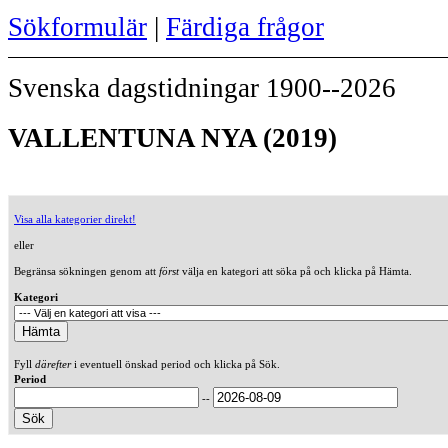
Sökformulär
|
Färdiga frågor
Svenska dagstidningar 1900--2026
VALLENTUNA NYA (2019)
Visa alla kategorier direkt!
eller
Begränsa sökningen genom att
först
välja en kategori att söka på och klicka på Hämta.
Kategori
Fyll
därefter
i eventuell önskad period och klicka på Sök.
Period
--