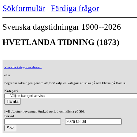
Sökformulär
|
Färdiga frågor
Svenska dagstidningar 1900--2026
HVETLANDA TIDNING (1873)
Visa alla kategorier direkt!
eller
Begränsa sökningen genom att
först
välja en kategori att söka på och klicka på Hämta.
Kategori
Fyll
därefter
i eventuell önskad period och klicka på Sök.
Period
--