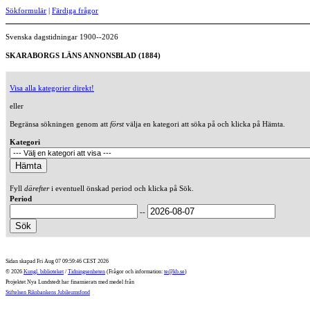
Sökformulär
|
Färdiga frågor
Svenska dagstidningar 1900--2026
SKARABORGS LÄNS ANNONSBLAD (1884)
Visa alla kategorier direkt!
eller
Begränsa sökningen genom att
först
välja en kategori att söka på och klicka på Hämta.
Kategori
Fyll
därefter
i eventuell önskad period och klicka på Sök.
Period
--
Sidan skapad Fri Aug 07 09:59:46 CEST 2026
© 2026
Kungl. biblioteket
/
Tidningsenheten
(Frågor och information:
te@kb.se
)
Projektet Nya Lundstedt har finansierats med medel från
Stiftelsen Riksbankens Jubileumsfond