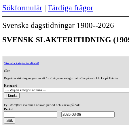
Sökformulär
|
Färdiga frågor
Svenska dagstidningar 1900--2026
SVENSK SLAKTERITIDNING (190
Visa alla kategorier direkt!
eller
Begränsa sökningen genom att
först
välja en kategori att söka på och klicka på Hämta.
Kategori
Fyll
därefter
i eventuell önskad period och klicka på Sök.
Period
--