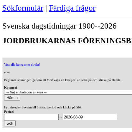
Sökformulär
|
Färdiga frågor
Svenska dagstidningar 1900--2026
JORDBRUKARNAS FÖRENINGSBL
Visa alla kategorier direkt!
eller
Begränsa sökningen genom att
först
välja en kategori att söka på och klicka på Hämta.
Kategori
Fyll
därefter
i eventuell önskad period och klicka på Sök.
Period
--