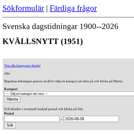
Sökformulär
|
Färdiga frågor
Svenska dagstidningar 1900--2026
KVÄLLSNYTT (1951)
Visa alla kategorier direkt!
eller
Begränsa sökningen genom att
först
välja en kategori att söka på och klicka på Hämta.
Kategori
Fyll
därefter
i eventuell önskad period och klicka på Sök.
Period
--