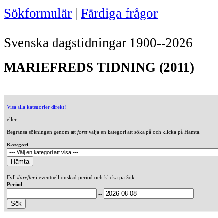
Sökformulär
|
Färdiga frågor
Svenska dagstidningar 1900--2026
MARIEFREDS TIDNING (2011)
Visa alla kategorier direkt!
eller
Begränsa sökningen genom att
först
välja en kategori att söka på och klicka på Hämta.
Kategori
Fyll
därefter
i eventuell önskad period och klicka på Sök.
Period
--