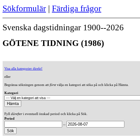
Sökformulär
|
Färdiga frågor
Svenska dagstidningar 1900--2026
GÖTENE TIDNING (1986)
Visa alla kategorier direkt!
eller
Begränsa sökningen genom att
först
välja en kategori att söka på och klicka på Hämta.
Kategori
Fyll
därefter
i eventuell önskad period och klicka på Sök.
Period
--