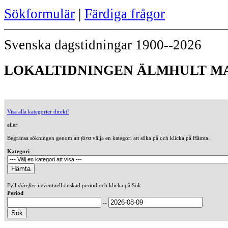
Sökformulär
|
Färdiga frågor
Svenska dagstidningar 1900--2026
LOKALTIDNINGEN ÄLMHULT MA
Visa alla kategorier direkt!
eller
Begränsa sökningen genom att
först
välja en kategori att söka på och klicka på Hämta.
Kategori
Fyll
därefter
i eventuell önskad period och klicka på Sök.
Period
--