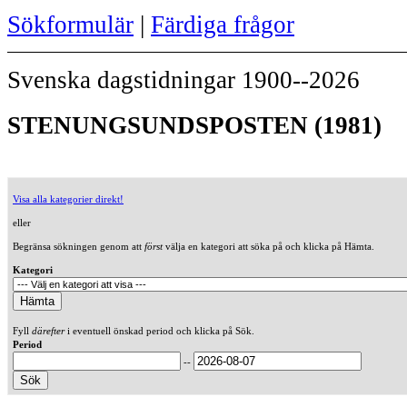
Sökformulär
|
Färdiga frågor
Svenska dagstidningar 1900--2026
STENUNGSUNDSPOSTEN (1981)
Visa alla kategorier direkt!
eller
Begränsa sökningen genom att
först
välja en kategori att söka på och klicka på Hämta.
Kategori
Fyll
därefter
i eventuell önskad period och klicka på Sök.
Period
--