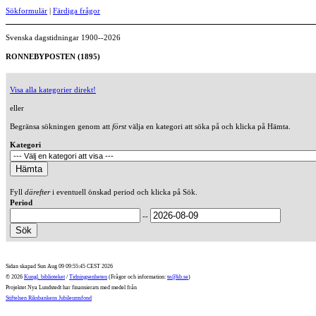
Sökformulär
|
Färdiga frågor
Svenska dagstidningar 1900--2026
RONNEBYPOSTEN (1895)
Visa alla kategorier direkt!
eller
Begränsa sökningen genom att
först
välja en kategori att söka på och klicka på Hämta.
Kategori
Fyll
därefter
i eventuell önskad period och klicka på Sök.
Period
--
Sidan skapad Sun Aug 09 09:55:45 CEST 2026
© 2026
Kungl. biblioteket
/
Tidningsenheten
(Frågor och information:
te@kb.se
)
Projektet Nya Lundstedt har finansierats med medel från
Stiftelsen Riksbankens Jubileumsfond