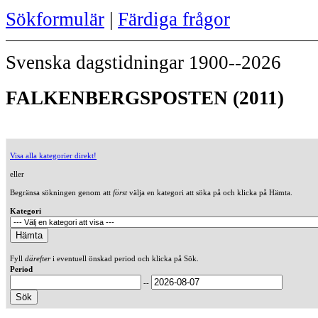
Sökformulär
|
Färdiga frågor
Svenska dagstidningar 1900--2026
FALKENBERGSPOSTEN (2011)
Visa alla kategorier direkt!
eller
Begränsa sökningen genom att
först
välja en kategori att söka på och klicka på Hämta.
Kategori
Fyll
därefter
i eventuell önskad period och klicka på Sök.
Period
--