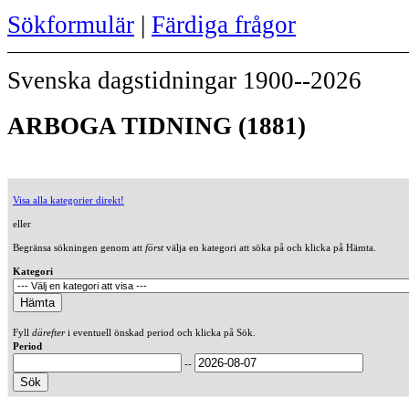
Sökformulär
|
Färdiga frågor
Svenska dagstidningar 1900--2026
ARBOGA TIDNING (1881)
Visa alla kategorier direkt!
eller
Begränsa sökningen genom att
först
välja en kategori att söka på och klicka på Hämta.
Kategori
Fyll
därefter
i eventuell önskad period och klicka på Sök.
Period
--