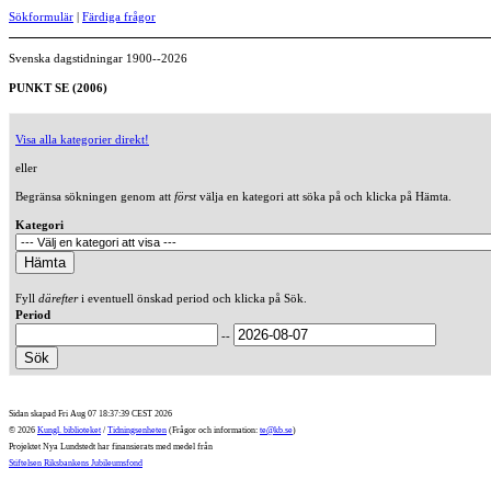
Sökformulär
|
Färdiga frågor
Svenska dagstidningar 1900--2026
PUNKT SE (2006)
Visa alla kategorier direkt!
eller
Begränsa sökningen genom att
först
välja en kategori att söka på och klicka på Hämta.
Kategori
Fyll
därefter
i eventuell önskad period och klicka på Sök.
Period
--
Sidan skapad Fri Aug 07 18:37:39 CEST 2026
© 2026
Kungl. biblioteket
/
Tidningsenheten
(Frågor och information:
te@kb.se
)
Projektet Nya Lundstedt har finansierats med medel från
Stiftelsen Riksbankens Jubileumsfond