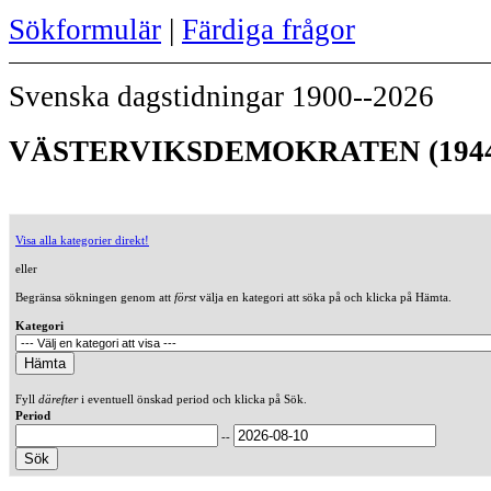
Sökformulär
|
Färdiga frågor
Svenska dagstidningar 1900--2026
VÄSTERVIKSDEMOKRATEN (194
Visa alla kategorier direkt!
eller
Begränsa sökningen genom att
först
välja en kategori att söka på och klicka på Hämta.
Kategori
Fyll
därefter
i eventuell önskad period och klicka på Sök.
Period
--