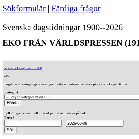
Sökformulär
|
Färdiga frågor
Svenska dagstidningar 1900--2026
EKO FRÅN VÄRLDSPRESSEN (191
Visa alla kategorier direkt!
eller
Begränsa sökningen genom att
först
välja en kategori att söka på och klicka på Hämta.
Kategori
Fyll
därefter
i eventuell önskad period och klicka på Sök.
Period
--